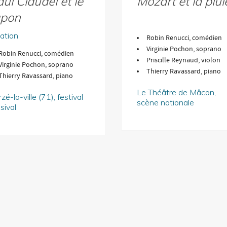
ul Claudel et le
Mozart et la plui
apon
ation
Robin Renucci, comédien
Virginie Pochon, soprano
Robin Renucci, comédien
Priscille Reynaud, violon
Virginie Pochon, soprano
Thierry Ravassard, piano
Thierry Ravassard, piano
Le Théâtre de Mâcon,
zé-la-ville (71), festival
scène nationale
sival