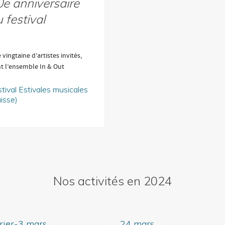
e anniversaire
 festival
vingtaine d’artistes invités,
t l’ensemble In & Out
tival Estivales musicales
isse)
Nos activités en 2024
rier-3 mars
24 mars