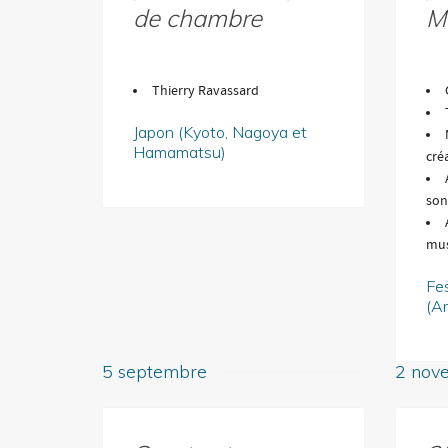
de chambre
M
Thierry Ravassard
Japon (Kyoto, Nagoya et
Hamamatsu)
cré
son
mus
Fes
(A
5 septembre
2 nov