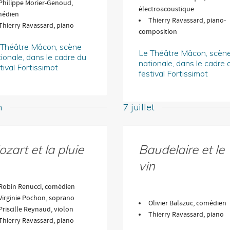
Philippe Morier-Genoud,
électroacoustique
édien
Thierry Ravassard, piano-
Thierry Ravassard, piano
composition
 Théâtre Mâcon, scène
Le Théâtre Mâcon, scèn
ionale, dans le cadre du
nationale, dans le cadre 
tival Fortissimot
festival Fortissimot
n
7 juillet
zart et la pluie
Baudelaire et le
vin
Robin Renucci, comédien
Virginie Pochon, soprano
Olivier Balazuc, comédien
Priscille Reynaud, violon
Thierry Ravassard, piano
Thierry Ravassard, piano