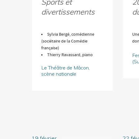
Sports et
20
divertissements
du
Sylvia Bergé, comédienne
Une 
(sociétaire de la Comédie
don
française)
Thierry Ravassard, piano
Fes
(Su
Le Théâtre de Mâcon,
scène nationale
19 février
22 fév