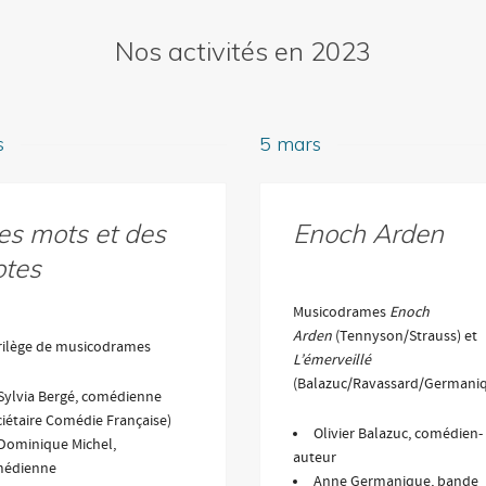
Nos activités en 2023
s
5 mars
es mots et des
Enoch Arden
otes
Musicodrames
Enoch
Arden
(Tennyson/Strauss) et
rilège de musicodrames
L’émerveillé
(Balazuc/Ravassard/Germani
Sylvia Bergé, comédienne
ciétaire Comédie Française)
Olivier Balazuc, comédien-
Dominique Michel,
auteur
édienne
Anne Germanique, bande