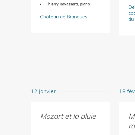
Thierry Ravassard, piano
Del
cad
Château de Brangues
du
12 janvier
18 fév
Mozart et la pluie
M
r