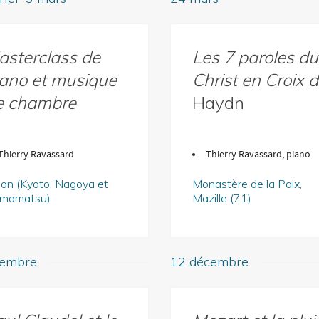
asterclass de
Les 7 paroles du
iano et musique
Christ en Croix d
e chambre
Haydn
Thierry Ravassard
Thierry Ravassard, piano
pon (Kyoto, Nagoya et
Monastère de la Paix,
mamatsu)
Mazille (71)
tembre
12 décembre