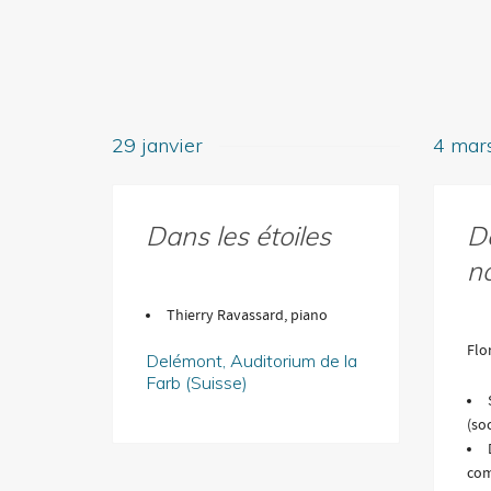
29 janvier
4 mar
Dans les étoiles
D
n
Thierry Ravassard, piano
Flo
Delémont, Auditorium de la
Farb (Suisse)
(so
com