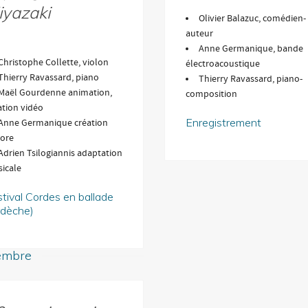
iyazaki
Olivier Balazuc, comédien-
auteur
Anne Germanique, bande
Christophe Collette, violon
électroacoustique
Thierry Ravassard, piano
Thierry Ravassard, piano-
Maël Gourdenne animation,
composition
ation vidéo
Enregistrement
Anne Germanique création
ore
Adrien Tsilogiannis adaptation
icale
tival Cordes en ballade
rdèche)
embre