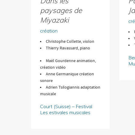
Dans les
Pa
paysages de
J
Miyazaki
cré
création
Christophe Collette, violon
Thierry Ravassard, piano
Ber
Maël Gourdenne animation,
Mu
création vidéo
Anne Germanique création
sonore
Adrien Tsilogiannis adaptation
musicale
Court (Suisse) – Festival
Les estivales musicales